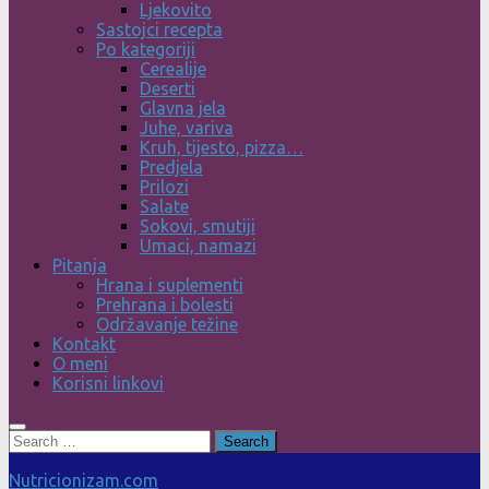
Ljekovito
Sastojci recepta
Po kategoriji
Cerealije
Deserti
Glavna jela
Juhe, variva
Kruh, tijesto, pizza…
Predjela
Prilozi
Salate
Sokovi, smutiji
Umaci, namazi
Pitanja
Hrana i suplementi
Prehrana i bolesti
Održavanje težine
Kontakt
O meni
Korisni linkovi
Search
for:
Nutricionizam.com