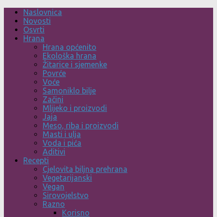
Skip
Naslovnica
to
Novosti
content
Osvrti
Hrana
Hrana općenito
Ekološka hrana
Žitarice i sjemenke
Povrće
Voće
Samoniklo bilje
Začini
Mlijeko i proizvodi
Jaja
Meso, riba i proizvodi
Masti i ulja
Voda i pića
Aditivi
Recepti
Cjelovita biljna prehrana
Vegetarijanski
Vegan
Sirovojelstvo
Razno
Korisno