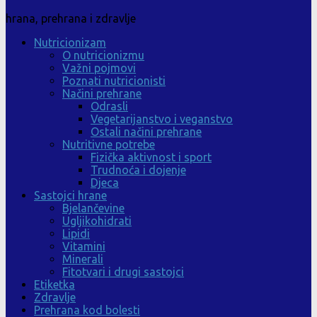
hrana, prehrana i zdravlje
Nutricionizam
O nutricionizmu
Važni pojmovi
Poznati nutricionisti
Načini prehrane
Odrasli
Vegetarijanstvo i veganstvo
Ostali načini prehrane
Nutritivne potrebe
Fizička aktivnost i sport
Trudnoća i dojenje
Djeca
Sastojci hrane
Bjelančevine
Ugljikohidrati
Lipidi
Vitamini
Minerali
Fitotvari i drugi sastojci
Etiketka
Zdravlje
Prehrana kod bolesti