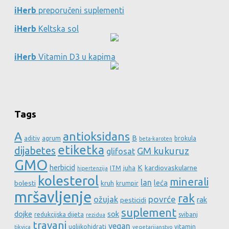
iHerb
preporučeni suplementi
iHerb
Keltska sol
iHerb
Vitamin D3 u kapima
Tags
A
antioksidans
B
aditiv
agrum
brokula
beta-karoten
etiketka
dijabetes
GM kukuruz
glifosat
GMO
herbicid
K
kardiovaskularne
ITM
juha
hipertenzija
kolesterol
minerali
lan
leća
bolesti
kruh
krumpir
mršavljenje
rak
povrće
ožujak
rak
pesticidi
suplement
dojke
sok
redukcijska dijeta
svibanj
rezidua
travanj
vegan
ugljikohidrati
vitamin
tikvica
vegetarijanstvo