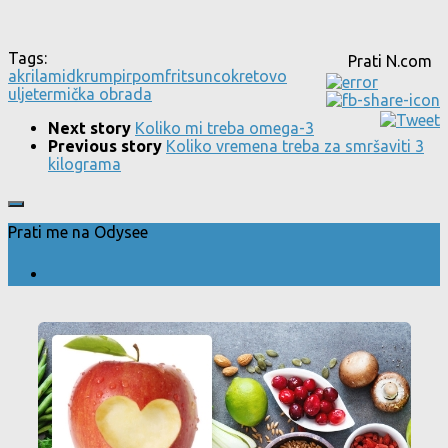
Tags:
Prati N.com
akrilamid
krumpir
pomfrit
suncokretovo
ulje
termička obrada
Next story
Koliko mi treba omega-3
Previous story
Koliko vremena treba za smršaviti 3
kilograma
Prati me na Odysee