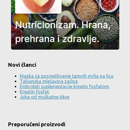
Novi članci
Maska za posvjetljivanje tamnih mrlja na licu
Talijanska mješavina začina
Dobrobiti suplementacije kreatin fosfatom
Kreatin fosfat
Juha od muškatne tikve
Preporučeni proizvodi