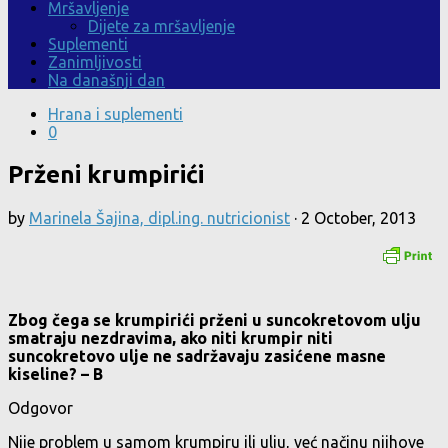
Mršavljenje
Dijete za mršavljenje
Suplementi
Zanimljivosti
Na današnji dan
Hrana i suplementi
0
Prženi krumpirići
by
Marinela Šajina, dipl.ing. nutricionist
·
2 October, 2013
Zbog čega se krumpirići prženi u suncokretovom ulju
smatraju nezdravima, ako niti krumpir niti
suncokretovo ulje ne sadržavaju zasićene masne
kiseline? – B
Odgovor
Nije problem u samom krumpiru ili ulju, već načinu njihove