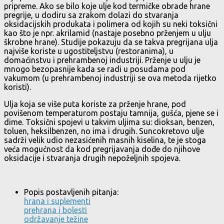
pripreme. Ako se bilo koje ulje kod termičke obrade hrane
pregrije, u dodiru sa zrakom dolazi do stvaranja
oksidacijskih produkata i polimera od kojih su neki toksični
kao što je npr. akrilamid (nastaje posebno prženjem u ulju
škrobne hrane). Studije pokazuju da se takva pregrijana ulja
najviše koriste u ugostiteljstvu (restoranima), u
domaćinstvu i prehrambenoj industriji. Prženje u ulju je
mnogo bezopasnije kada se radi u posudama pod
vakumom (u prehrambenoj industriji se ova metoda rijetko
koristi).
Ulja koja se više puta koriste za prženje hrane, pod
povišenom temperaturom postaju tamnija, gušća, pjene se i
dime. Toksični spojevi u takvim uljima su: dioksan, benzen,
toluen, heksilbenzen, no ima i drugih. Suncokretovo ulje
sadrži velik udio nezasićenih masnih kiselina, te je stoga
veća mogućnost da kod pregrijavanja dođe do njihove
oksidacije i stvaranja drugih nepoželjnih spojeva.
Popis postavljenih pitanja:
hrana i suplementi
prehrana i bolesti
održavanje težine