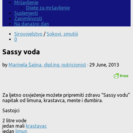
Mršavljenje
Dijete za mršavljenje
Suplementi
Zanimljivosti
Na današnji dan
Sirovojelstvo
/
Sokovi, smutiji
0
Sassy voda
by
Marinela Šajina, dipl.ing. nutricionist
·
29 June, 2013
Za ljetno osvježenje možete pripremiti zdravu “Sassy vodu”
napitak od limuna, krastavca, mente i đumbira.
Sastojci
2 litre vode
jedan mali
krastavac
jedan
limun