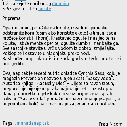
1 žlica svježe naribanog
đumbira
5-6 svježih listića
mente
Priprema
Operite limun, porežite na kolute, izvadite sjemenke i
odstranite koru (osim ako koristite ekološki limun, tada
možete koristiti i koru). Krastavac ogulite i nasijecite na
kolute, listiće mente operite, ogulite đumbir i naribajte ga.
Sve sastojke stavite u vrč s vodom iz dobro izmiješajte.
Poklopite i ostavite u hladnjaku preko noći.
Rashlađeni napitak koristite kada god ste žedni, može se i
procijediti.
Ovaj napitak je recept nutricionistice Cynthia Sass, koju je
magazin Prevention nazvao u njenu čast “Sassy voda”.
Autorica knjige “Flat Belly Diet” – Dijete za ravan trbuh,
preporučuje pijenje napitaka najmanje četiri uzastopna
dana pri početku dijete kako bi se iz organizma isprali
toksini. “Sassy voda” pomaže probavi i umanjuje apetit, a
pripremljena količina dovoljna je za jedan dan upotrebe.
Tags:
limunada
napitak
Prati N.com