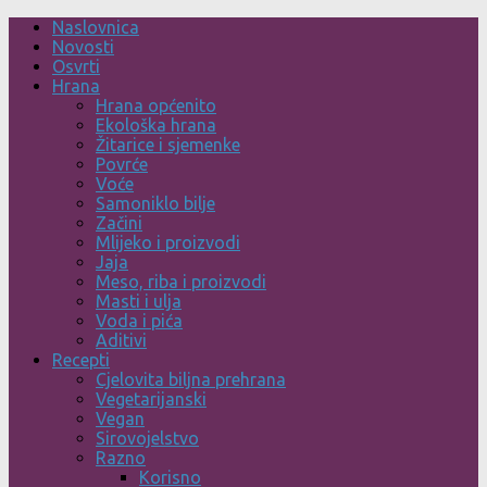
Skip
Naslovnica
to
Novosti
content
Osvrti
Hrana
Hrana općenito
Ekološka hrana
Žitarice i sjemenke
Povrće
Voće
Samoniklo bilje
Začini
Mlijeko i proizvodi
Jaja
Meso, riba i proizvodi
Masti i ulja
Voda i pića
Aditivi
Recepti
Cjelovita biljna prehrana
Vegetarijanski
Vegan
Sirovojelstvo
Razno
Korisno