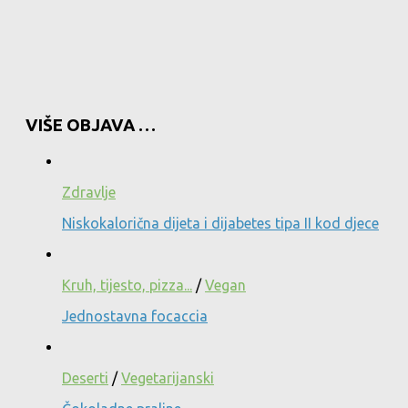
VIŠE OBJAVA …
Zdravlje
Niskokalorična dijeta i dijabetes tipa II kod djece
Kruh, tijesto, pizza...
/
Vegan
Jednostavna focaccia
Deserti
/
Vegetarijanski