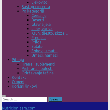
Ljekovito
Sastojci recepta
Po kategoriji
Cerealije
Deserti
Glavna jela
Juhe, variva
Kruh, tijesto, pizza…
Predjela
Prilozi
Salate
Sokovi, smutiji
Umaci, namazi
Pitanja
Hrana i suplementi
Prehrana i bolesti
Održavanje težine
Kontakt
O meni
Korisni linkovi
Search
for:
Nutricionizam.com