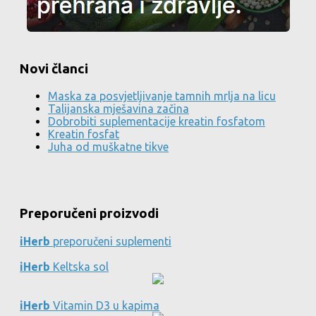
Novi članci
Maska za posvjetljivanje tamnih mrlja na licu
Talijanska mješavina začina
Dobrobiti suplementacije kreatin fosfatom
Kreatin fosfat
Juha od muškatne tikve
Preporučeni proizvodi
iHerb
preporučeni suplementi
iHerb
Keltska sol
iHerb
Vitamin D3 u kapima