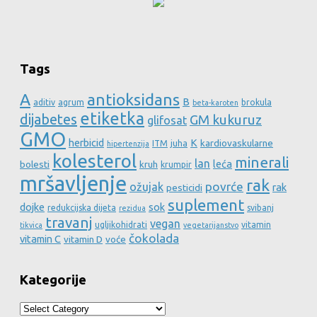
Tags
A
antioksidans
B
aditiv
agrum
brokula
beta-karoten
etiketka
dijabetes
GM kukuruz
glifosat
GMO
herbicid
K
kardiovaskularne
ITM
juha
hipertenzija
kolesterol
minerali
lan
leća
bolesti
kruh
krumpir
mršavljenje
rak
povrće
ožujak
rak
pesticidi
suplement
dojke
sok
redukcijska dijeta
svibanj
rezidua
travanj
vegan
ugljikohidrati
vitamin
tikvica
vegetarijanstvo
čokolada
vitamin C
vitamin D
voće
Kategorije
Kategorije