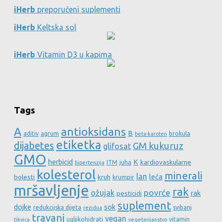
iHerb
preporučeni suplementi
iHerb
Keltska sol
iHerb
Vitamin D3 u kapima
Tags
A
antioksidans
B
aditiv
agrum
brokula
beta-karoten
etiketka
dijabetes
GM kukuruz
glifosat
GMO
herbicid
K
kardiovaskularne
ITM
juha
hipertenzija
kolesterol
minerali
lan
leća
bolesti
kruh
krumpir
mršavljenje
rak
povrće
ožujak
rak
pesticidi
suplement
dojke
sok
redukcijska dijeta
svibanj
rezidua
travanj
vegan
ugljikohidrati
vitamin
tikvica
vegetarijanstvo