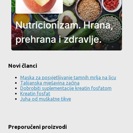
Novi članci
Maska za posvjetljivanje tamnih mrlja na licu
Talijanska mješavina začina
Dobrobiti suplementacije kreatin fosfatom
Kreatin fosfat
Juha od muškatne tikve
Preporučeni proizvodi