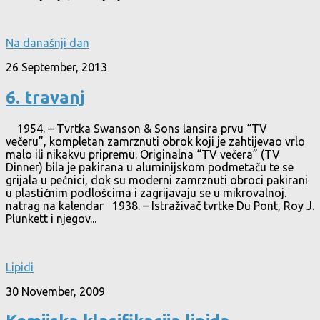
Na današnji dan
26 September, 2013
6. travanj
1954. – Tvrtka Swanson & Sons lansira prvu “TV
večeru”, kompletan zamrznuti obrok koji je zahtijevao vrlo
malo ili nikakvu pripremu. Originalna “TV večera” (TV
Dinner) bila je pakirana u aluminijskom podmetaču te se
grijala u pećnici, dok su moderni zamrznuti obroci pakirani
u plastičnim podlošcima i zagrijavaju se u mikrovalnoj.
natrag na kalendar 1938. – Istraživač tvrtke Du Pont, Roy J.
Plunkett i njegov...
Lipidi
30 November, 2009