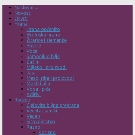
Skip
Naslovnica
to
Novosti
content
Osvrti
Hrana
Hrana općenito
Ekološka hrana
Žitarice i sjemenke
Povrće
Voće
Samoniklo bilje
Začini
Mlijeko i proizvodi
Jaja
Meso, riba i proizvodi
Masti i ulja
Voda i pića
Aditivi
Recepti
Cjelovita biljna prehrana
Vegetarijanski
Vegan
Sirovojelstvo
Razno
Korisno