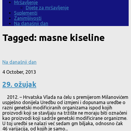
Mršavljenje
Dijete za mršavljenje
Suplementi
Zanimljivosti
Na današnji dan
Tagged:
masne kiseline
Na današnji dan
4 October, 2013
29. ožujak
2012. – Hrvatska Vlada na čelu s premijerom Milanovićem
uspješno donijela Uredbu od izmjeni i dopunama uredbe o
razni genetski modificiranih organizama ispod kojih
proizvodi koji se stavljaju na tržište ne moraju biti označeni
kao proizvodi koji sadrže genetski modificirane organizme.
U toj uredbi se nalazi već sedam gm biljaka, odnosno čak
46 varijacija, od kojih je samo...