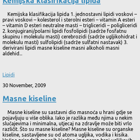
Kemijska klasifikacija lipida
Kemijska klasifikacija lipida 1. jednostavni lipidi voskovi –
pravi voskovi – kolesterol i sterolni esteri – vitamin A esteri
– vitamin D esteri neutralne masti – trigliceridi – poligliceridi
2. konjugirani/polarni lipidi fosfolipidi (sadrže fosfatnu
skupinu i molekulu masti) cerebrozidi (sadrže ugljikohidrat i
molekulu masti) sulfolipidi (sadrže sulfatni nastavak) 3.
derivirani lipidi masne kiseline masni alkoholi masni
aldehid...
Lipidi
30 November, 2009
Masne kiseline
Masne kiseline su sastavni dio masnoća u hrani gdje se
pojavljuju u više oblika. Iako je razlika među njima u nekim
slučajevima i minimalna, utjecaj na zdravlje može biti vrlo
različit. Što su masne kiseline? Masne kiseline su organske
kiseline, sastavljene su od atoma ugljika, vodika i kisika.