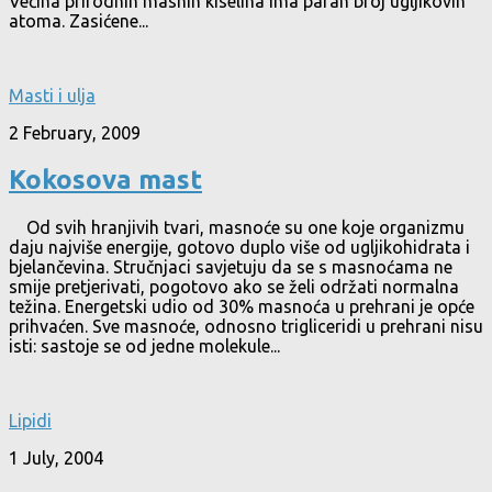
Većina prirodnih masnih kiselina ima paran broj ugljikovih
atoma. Zasićene...
Masti i ulja
2 February, 2009
Kokosova mast
Od svih hranjivih tvari, masnoće su one koje organizmu
daju najviše energije, gotovo duplo više od ugljikohidrata i
bjelančevina. Stručnjaci savjetuju da se s masnoćama ne
smije pretjerivati, pogotovo ako se želi održati normalna
težina. Energetski udio od 30% masnoća u prehrani je opće
prihvaćen. Sve masnoće, odnosno trigliceridi u prehrani nisu
isti: sastoje se od jedne molekule...
Lipidi
1 July, 2004