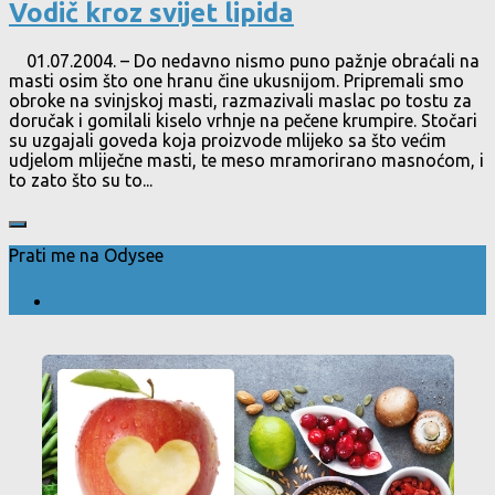
Vodič kroz svijet lipida
01.07.2004. – Do nedavno nismo puno pažnje obraćali na
masti osim što one hranu čine ukusnijom. Pripremali smo
obroke na svinjskoj masti, razmazivali maslac po tostu za
doručak i gomilali kiselo vrhnje na pečene krumpire. Stočari
su uzgajali goveda koja proizvode mlijeko sa što većim
udjelom mliječne masti, te meso mramorirano masnoćom, i
to zato što su to...
Prati me na Odysee