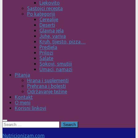
Ljekovito
Sastojci recepta
Po kategoriji
Cerealije
Deserti
Glavna jela
Juhe, variva
Kruh, tijesto, pizza…
Predjela
Prilozi
Salate
Sokovi, smutiji
Umaci, namazi
Pitanja
Hrana i suplementi
Prehrana i bolesti
Održavanje težine
Kontakt
O meni
Korisni linkovi
Search
for:
Nutricionizam.com