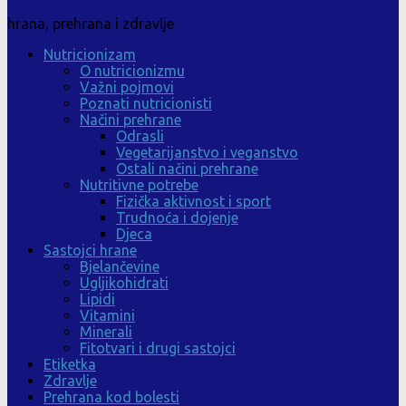
hrana, prehrana i zdravlje
Nutricionizam
O nutricionizmu
Važni pojmovi
Poznati nutricionisti
Načini prehrane
Odrasli
Vegetarijanstvo i veganstvo
Ostali načini prehrane
Nutritivne potrebe
Fizička aktivnost i sport
Trudnoća i dojenje
Djeca
Sastojci hrane
Bjelančevine
Ugljikohidrati
Lipidi
Vitamini
Minerali
Fitotvari i drugi sastojci
Etiketka
Zdravlje
Prehrana kod bolesti