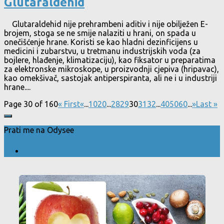
Glutaraldehid
Glutaraldehid nije prehrambeni aditiv i nije obilježen E-
brojem, stoga se ne smije nalaziti u hrani, on spada u
onečišćenje hrane. Koristi se kao hladni dezinficijens u
medicini i zubarstvu, u tretmanu industrijskih voda (za
bojlere, hlađenje, klimatizaciju), kao fiksator u preparatima
za elektronske mikroskope, u proizvodnji cjepiva (hripavac),
kao omekšivač, sastojak antiperspiranta, ali ne i u industriji
hrane....
Page 30 of 160
« First
«
...
10
20
...
28
29
30
31
32
...
40
50
60
...
»
Last »
Prati me na Odysee