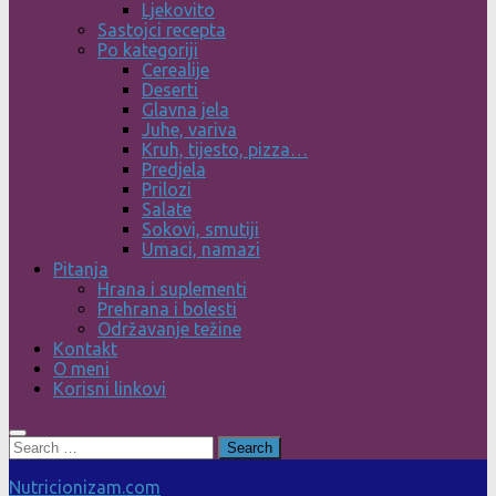
Ljekovito
Sastojci recepta
Po kategoriji
Cerealije
Deserti
Glavna jela
Juhe, variva
Kruh, tijesto, pizza…
Predjela
Prilozi
Salate
Sokovi, smutiji
Umaci, namazi
Pitanja
Hrana i suplementi
Prehrana i bolesti
Održavanje težine
Kontakt
O meni
Korisni linkovi
Search
for:
Nutricionizam.com