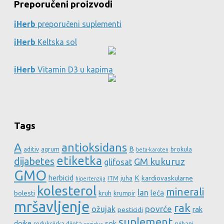
Preporučeni proizvodi
iHerb
preporučeni suplementi
iHerb
Keltska sol
iHerb
Vitamin D3 u kapima
Tags
A
antioksidans
B
aditiv
agrum
brokula
beta-karoten
etiketka
dijabetes
GM kukuruz
glifosat
GMO
herbicid
K
kardiovaskularne
ITM
juha
hipertenzija
kolesterol
minerali
lan
leća
bolesti
kruh
krumpir
mršavljenje
rak
povrće
ožujak
rak
pesticidi
suplement
dojke
sok
redukcijska dijeta
svibanj