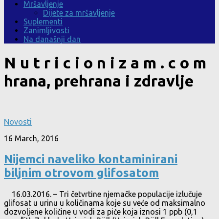
Mršavljenje
Dijete za mršavljenje
Suplementi
Zanimljivosti
Na današnji dan
N u t r i c i o n i z a m . c o m
hrana, prehrana i zdravlje
Novosti
16 March, 2016
Nijemci naveliko kontaminirani
biljnim otrovom glifosatom
16.03.2016. – Tri četvrtine njemačke populacije izlučuje
glifosat u urinu u količinama koje su veće od maksimalno
dozvoljene količine u vodi za piće koja iznosi 1 ppb (0,1