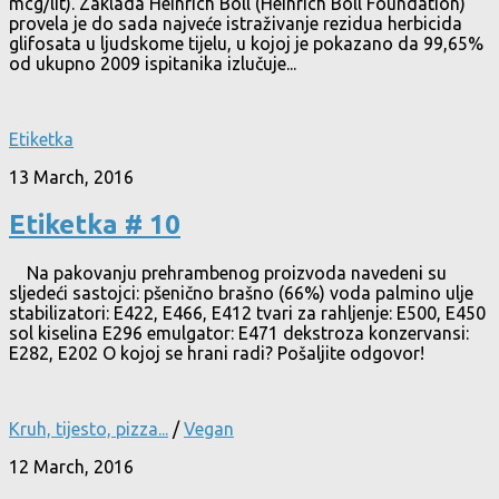
mcg/lit). Zaklada Heinrich Böll (Heinrich Böll Foundation)
provela je do sada najveće istraživanje rezidua herbicida
glifosata u ljudskome tijelu, u kojoj je pokazano da 99,65%
od ukupno 2009 ispitanika izlučuje...
Etiketka
13 March, 2016
Etiketka # 10
Na pakovanju prehrambenog proizvoda navedeni su
sljedeći sastojci: pšenično brašno (66%) voda palmino ulje
stabilizatori: E422, E466, E412 tvari za rahljenje: E500, E450
sol kiselina E296 emulgator: E471 dekstroza konzervansi:
E282, E202 O kojoj se hrani radi? Pošaljite odgovor!
Kruh, tijesto, pizza...
/
Vegan
12 March, 2016