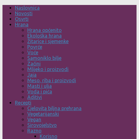
Skip
Naslovnica
to
Novosti
content
Osvrti
Hrana
Hrana općenito
Ekološka hrana
Žitarice i sjemenke
Povrće
Voće
Samoniklo bilje
Začini
Mlijeko i proizvodi
Jaja
Meso, riba i proizvodi
Masti i ulja
Voda i pića
Aditivi
Recepti
Cjelovita biljna prehrana
Vegetarijanski
Vegan
Sirovojelstvo
Razno
Korisno