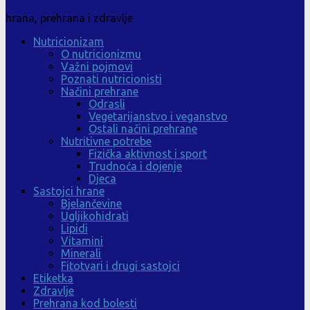
hrana, prehrana i zdravlje
Nutricionizam
O nutricionizmu
Važni pojmovi
Poznati nutricionisti
Načini prehrane
Odrasli
Vegetarijanstvo i veganstvo
Ostali načini prehrane
Nutritivne potrebe
Fizička aktivnost i sport
Trudnoća i dojenje
Djeca
Sastojci hrane
Bjelančevine
Ugljikohidrati
Lipidi
Vitamini
Minerali
Fitotvari i drugi sastojci
Etiketka
Zdravlje
Prehrana kod bolesti