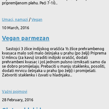
pripremljenom plehu. Peći 7-10...
Umaci, namazi
/
Vegan
10 March, 2016
Vegan parmezan
Sastojci 3 žlice indijskog oraščića ½ žlice prehrambenog
kvasaca malo soli malo češnjaka u prahu (po želji) Priprema
U mlincu (za kavu) izraditi indijski oraščić, dodati
prehrambeni kvasac i još jednom pulsno izmiksati samo da
se dobro promiješaju. Prebaciti u manju staklenku, posoliti,
dodati mrvicu češnjaka u prahu (po želji) i promiješati.
Zatvoriti staklenku i čuvati u hladnjaku...
Važni pojmovi
28 February, 2016