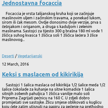
Jednostavna focaccia
Focaccia je vrsta talijanskog kruha koji se začinjuje
maslinovim uljem i začinskim travama, a ponekad lukom,
sirom ili čak mesom. Ovdje donosimo dvije verzije, prva s
češnjakom i origanom, a druga s kaduljom i zelenim
maslinama. Sastojci za tijesto 300 g brašna 180 ml vode 1
žličica suhog kvasca 1 žličica soli 1 žličica šećera 3 žlice
maslinovog...
Deserti
/
Vegetarijanski
12 March, 2016
Keksi s maslacem od kikirikija
Sastojci 1 šalica maslaca od kikirikija 1/2 šalice meda 1/2
šalice čokolade za kuhanje na sitne komadiće 1 šalica
sitnijih zobenih pahuljica 1 žličica vanilije malo soli
Priprema Zagrijati pećnicu na 160 C. U zdjeli dobro
promiješati sve sastojke. Žlicu smjese oblikovati u kuglicu
koju ćete zatim utisnuti na papiru za pečenje na prethodno