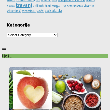
rezidua
travanj
vegan
ugljikohidrati
vitamin
tikvica
vegetarijanstvo
čokolada
vitamin C
vitamin D
voće
Kategorije
Kategorije
i još ...