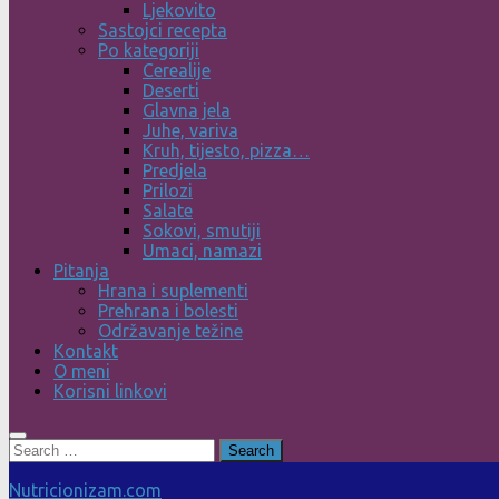
Ljekovito
Sastojci recepta
Po kategoriji
Cerealije
Deserti
Glavna jela
Juhe, variva
Kruh, tijesto, pizza…
Predjela
Prilozi
Salate
Sokovi, smutiji
Umaci, namazi
Pitanja
Hrana i suplementi
Prehrana i bolesti
Održavanje težine
Kontakt
O meni
Korisni linkovi
Search
for:
Nutricionizam.com