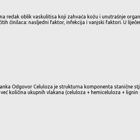
redak oblik vaskulitisa koji zahvaća kožu i unutrašnje organe,
itih činilaca: nasljedni faktor, infekcija i vanjski faktori. U lije
ka Odgovor Celuloza je strukturna komponenta stanične stjenke 
 već količina ukupnih vlakana (celuloza + hemiceluloza + lignin + 