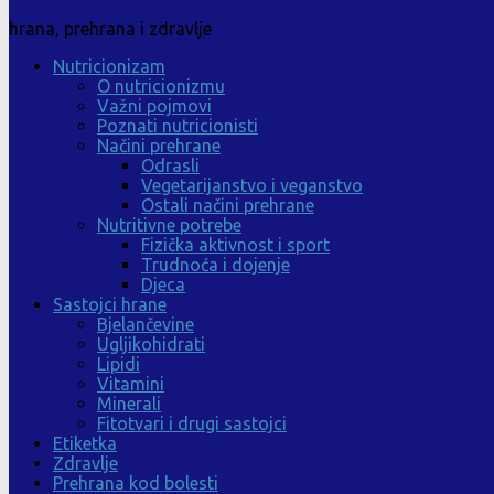
hrana, prehrana i zdravlje
Nutricionizam
O nutricionizmu
Važni pojmovi
Poznati nutricionisti
Načini prehrane
Odrasli
Vegetarijanstvo i veganstvo
Ostali načini prehrane
Nutritivne potrebe
Fizička aktivnost i sport
Trudnoća i dojenje
Djeca
Sastojci hrane
Bjelančevine
Ugljikohidrati
Lipidi
Vitamini
Minerali
Fitotvari i drugi sastojci
Etiketka
Zdravlje
Prehrana kod bolesti