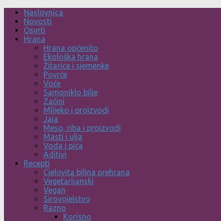
Skip
Naslovnica
to
Novosti
content
Osvrti
Hrana
Hrana općenito
Ekološka hrana
Žitarice i sjemenke
Povrće
Voće
Samoniklo bilje
Začini
Mlijeko i proizvodi
Jaja
Meso, riba i proizvodi
Masti i ulja
Voda i pića
Aditivi
Recepti
Cjelovita biljna prehrana
Vegetarijanski
Vegan
Sirovojelstvo
Razno
Korisno