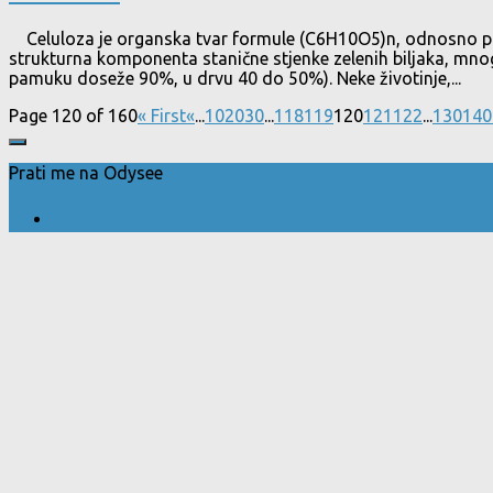
Celuloza je organska tvar formule (C6H10O5)n, odnosno polis
strukturna komponenta stanične stjenke zelenih biljaka, mnogih 
pamuku doseže 90%, u drvu 40 do 50%). Neke životinje,...
Page 120 of 160
« First
«
...
10
20
30
...
118
119
120
121
122
...
130
140
Prati me na Odysee