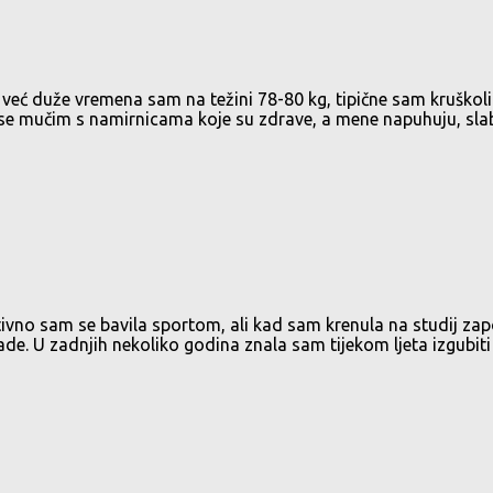
već duže vremena sam na težini 78-80 kg, tipične sam kruško
se mučim s namirnicama koje su zdrave, a mene napuhuju, slabos
 sam se bavila sportom, ali kad sam krenula na studij započeo
ade. U zadnjih nekoliko godina znala sam tijekom ljeta izgubiti 