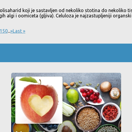
aharid koji je sastavljen od nekoliko stotina do nekoliko tis
algi i oomiceta (gljiva). Celuloza je najzastupljeniji organski 
150
...
»
Last »