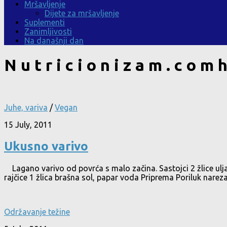
Mršavljenje
Dijete za mršavljenje
Suplementi
Zanimljivosti
Na današnji dan
N u t r i c i o n i z a m . c o m
h
Juhe, variva
/
Vegan
15 July, 2011
Ukusno varivo
Lagano varivo od povrća s malo začina. Sastojci 2 žlice ulja
rajčice 1 žlica brašna sol, papar voda Priprema Poriluk narezati
Održavanje težine