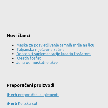
Novi članci
Maska za posvjetljivanje tamnih mrlja na licu
Talijanska mješavina začina
Dobrobiti suplementacije kreatin fosfatom
Kreatin fosfat
Juha od muškatne tikve
Preporučeni proizvodi
iHerb
preporučeni suplementi
iHerb
Keltska sol